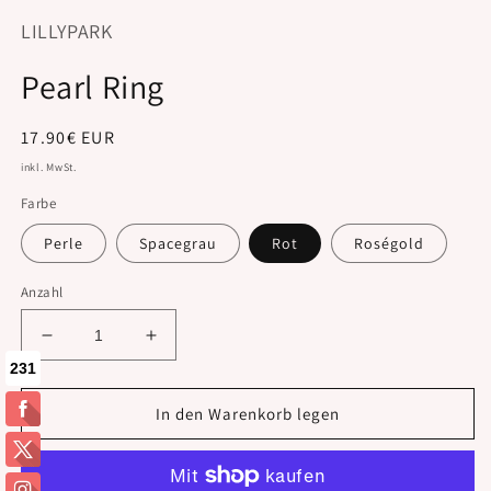
LILLYPARK
Pearl Ring
Normaler
17.90€ EUR
Preis
inkl. MwSt.
Farbe
Perle
Spacegrau
Rot
Roségold
Anzahl
Verringere
Erhöhe
die
die
Menge
Menge
für
für
In den Warenkorb legen
Pearl
Pearl
Ring
Ring