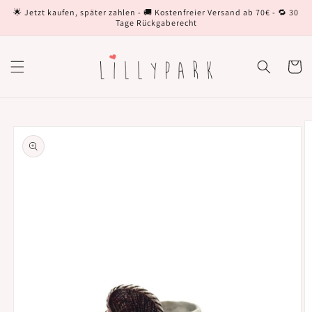
Direkt
🌟 Jetzt kaufen, später zahlen - 🚚 Kostenfreier Versand ab 70€ - 🔁 30
zum
Tage Rückgaberecht
Inhalt
Warenko
oduktinformationen
ringen