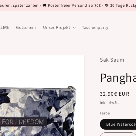
kaufen, später zahlen - 🚚 Kostenfreier Versand ab 70€ - 🔁 30 Tage Rüc
ALE%
Gutschein
Unser Projekt
Taschenparty
Sak Saum
Pangha
Normaler
32.90€ EUR
Preis
inkl. MwSt.
Farbe
Blue Watercol