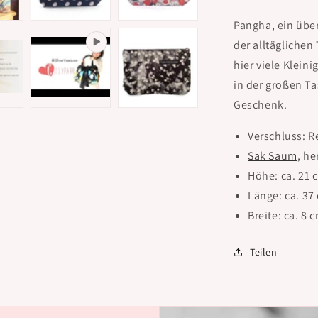
Pangha, ein über
der alltäglichen
hier viele Klein
in der großen Ta
Geschenk.
Verschluss: R
Sak Saum
, h
Höhe: ca. 21 
Länge: ca. 37
Breite: ca. 8 
Teilen