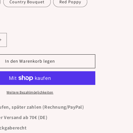
Country Bouquet
Red Poppy
Erhöhe
die
Menge
für
In den Warenkorb legen
Pangha
-
XL
Weitere Bezahlmöglichkeiten
ufen, später zahlen (Rechnung/PayPal)
r Versand ab 70€ (DE)
ückgaberecht