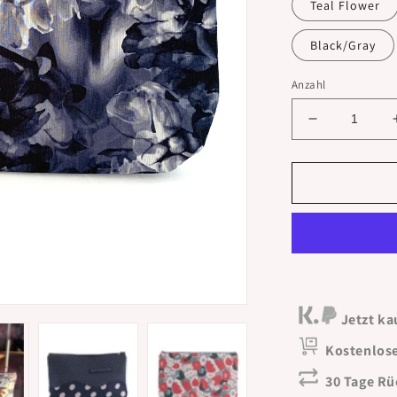
Teal Flower
Black/Gray
Anzahl
Verringere
die
Menge
für
Pangha
-
XL
Jetzt ka
Kostenlose
30 Tage R