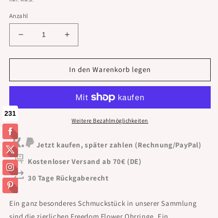
Anzahl
Verringere
Erhöhe
die
die
Menge
Menge
für
für
In den Warenkorb legen
Freedom
Freedom
Flower
Flower
Silver
Silver
Weitere Bezahlmöglichkeiten
Jetzt kaufen, später zahlen (Rechnung/PayPal)
Kostenloser Versand ab 70€ (DE)
30 Tage Rückgaberecht
Ein ganz besonderes Schmuckstück in unserer Sammlung
sind die zierlichen Freedom Flower Ohrringe. Ein