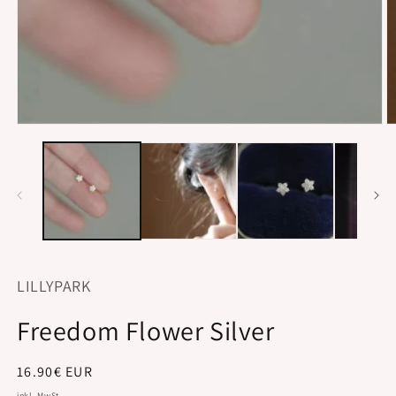
Medien
M
1
2
in
in
Modal
M
öffnen
öf
LILLYPARK
Freedom Flower Silver
Normaler
16.90€ EUR
Preis
inkl. MwSt.