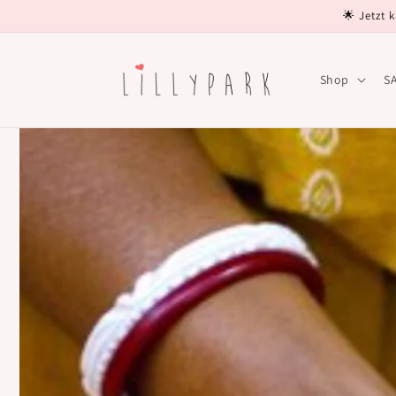
Direkt
🌟 Jetzt 
zum
Inhalt
Shop
S